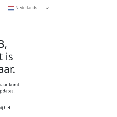
Nederlands
B,
t
is
aar.
kbaar komt.
updates.
ij het